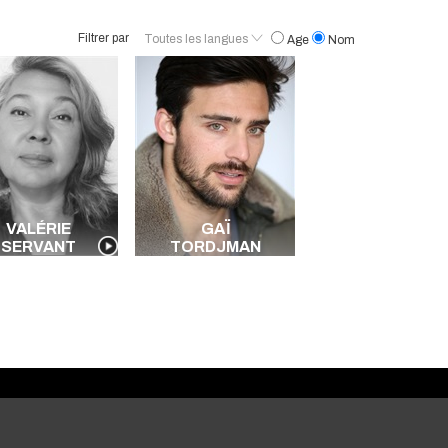
Filtrer par
Toutes les langues
Age
Nom
Français
Anglais
Italien
Hébreu
Toutes les langues
VALÉRIE
GAÏ
SERVANT
TORDJMAN