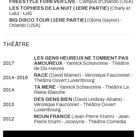
FREESTYLE FOREVER LIVE
- Campus d'Orlando (USA)
LES TOPHEES DE LA NUIT (1ERE PARTIE)
(Charly et
Lulu)
- Lido
BIG DISCO TOUR (1ERE PARTIE)
(Gloria Gaynor)
-
Orlando (USA)
THÉÂTRE
LES GENS HEUREUX NE TOMBENT PAS
2017
AMOUREUX
- Yannick Schiavonne
- Théâtre
de Dix Heures
RACE
(David Mamet) - Véronique Fauconnet
-
2014-2016
Théâtre Ouvert Luxembourg
TA MERE
- Yannick Schiavonne
- Théâtre La
2014
Reine Blanche
DES GENS BIEN
(David Lindsay-Abaire) -
2013
Véronique Fauconnet
- Théâtre Ouvert
Luxembourg
MOUN FRANCE
(Jean-Pierre Sturm) - Jean-
2012
Pierre Sturm -
Jocelyne
- Théâtre Comédia