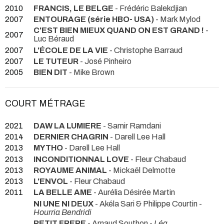
2010
FRANCIS, LE BELGE
- Frédéric Balekdjian
2007
ENTOURAGE (série HBO- USA)
- Mark Mylod
C'EST BIEN MIEUX QUAND ON EST GRAND !
-
2007
Luc Béraud
2007
L'ÉCOLE DE LA VIE
- Christophe Barraud
2007
LE TUTEUR
- José Pinheiro
2005
BIEN DIT
- Mike Brown
COURT MÉTRAGE
2021
DAW LA LUMIERE
- Samir Ramdani
2014
DERNIER CHAGRIN
- Darell Lee Hall
2013
MYTHO
- Darell Lee Hall
2013
INCONDITIONNAL LOVE
- Fleur Chabaud
2013
ROYAUME ANIMAL
- Mickaël Delmotte
2013
L'ENVOL
- Fleur Chabaud
2011
LA BELLE AME
- Aurélia Désirée Martin
NI UNE NI DEUX
- Akéla Sari & Philippe Courtin -
Hourria Bendridi
PETIT FRERE
- Arnaud Southon -
Léa