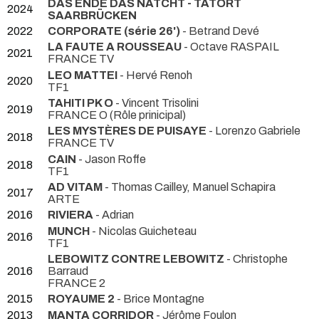
DAS ENDE DAS NATCHT - TATORT
2024
SAARBRÜCKEN
2022
CORPORATE (série 26')
- Betrand Devé
LA FAUTE A ROUSSEAU
- Octave RASPAIL
2021
FRANCE TV
LEO MATTEI
- Hervé Renoh
2020
TF1
TAHITI PK O
- Vincent Trisolini
2019
FRANCE O (Rôle prinicipal)
LES MYSTÈRES DE PUISAYE
- Lorenzo Gabriele
2018
FRANCE TV
CAIN
- Jason Roffe
2018
TF1
AD VITAM
- Thomas Cailley, Manuel Schapira
2017
ARTE
2016
RIVIERA
- Adrian
MUNCH
- Nicolas Guicheteau
2016
TF1
LEBOWITZ CONTRE LEBOWITZ
- Christophe
2016
Barraud
FRANCE 2
2015
ROYAUME 2
- Brice Montagne
2013
MANTA CORRIDOR
- Jérôme Foulon