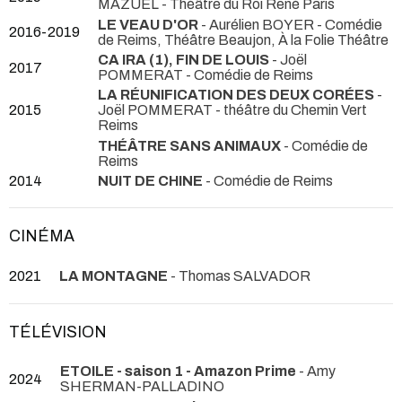
MAZUEL
- Théâtre du Roi René Paris
LE VEAU D'OR
- Aurélien BOYER
- Comédie
2016-2019
de Reims, Théâtre Beaujon, À la Folie Théâtre
CA IRA (1), FIN DE LOUIS
- Joël
2017
POMMERAT
- Comédie de Reims
LA RÉUNIFICATION DES DEUX CORÉES
-
2015
Joël POMMERAT
- théâtre du Chemin Vert
Reims
THÉÂTRE SANS ANIMAUX
- Comédie de
Reims
2014
NUIT DE CHINE
- Comédie de Reims
CINÉMA
2021
LA MONTAGNE
- Thomas SALVADOR
TÉLÉVISION
ETOILE - saison 1 - Amazon Prime
- Amy
2024
SHERMAN-PALLADINO