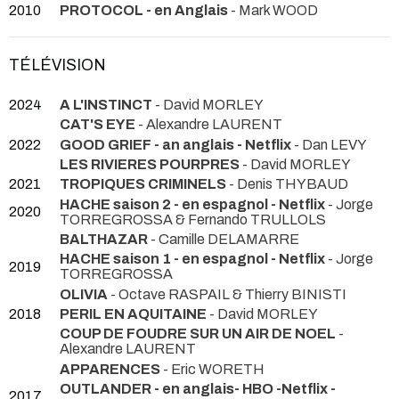
2010
PROTOCOL - en Anglais
- Mark WOOD
TÉLÉVISION
2024
A L'INSTINCT
- David MORLEY
CAT'S EYE
- Alexandre LAURENT
2022
GOOD GRIEF - an anglais - Netflix
- Dan LEVY
LES RIVIERES POURPRES
- David MORLEY
2021
TROPIQUES CRIMINELS
- Denis THYBAUD
HACHE saison 2 - en espagnol - Netflix
- Jorge
2020
TORREGROSSA & Fernando TRULLOLS
BALTHAZAR
- Camille DELAMARRE
HACHE saison 1 - en espagnol - Netflix
- Jorge
2019
TORREGROSSA
OLIVIA
- Octave RASPAIL & Thierry BINISTI
2018
PERIL EN AQUITAINE
- David MORLEY
COUP DE FOUDRE SUR UN AIR DE NOEL
-
Alexandre LAURENT
APPARENCES
- Eric WORETH
OUTLANDER - en anglais- HBO -Netflix -
2017