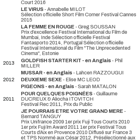
Court 2016
LE VIRUS
- Annabelle MILOT
Sélection officielle Short Film Corner Festival Cannes
2015
LA FEMME EN ROUGE
- Greg SOUSSAN
Prix d’excellence Festival International du Film de
Mumbai, Inde Sélection officielle Festival
Fantasporto 2014, Portugal Sélection officielle
Festival International du Film "The Unprecedented
Cinema", Estonie
GOLDFISH STARTER KIT - en Anglais
- Phil
2013
MILLER
MUSSAR - en Anglais
- Lahcen RAZZOUGUI
2012
DEUXIEME SEXE
- Elise MC LEOD
PIGEONS - en Anglais
- Sarah MATALON
POUR QUELQUES POIGNÉES
- Guillaume
2011
DUCREUX & Aliocha ITOVITCH
Festival Rec 2011, Prix du Public
JE POURRAIS ETRE VOTRE GRAND MERE
-
Bernard TANGUY
Prix Unifrance 2009 1er prix Fuji Tous Courts 2010
1er prix Fuji lm Award 2011 1er prix Festival Tous
Courts d’Aix en Provence 2010 Diffusé sur France 3
et TPS Nommé aux César 2012, Présélectionné aux