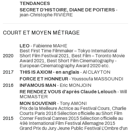
TENDANCES
SECRET D’HISTOIRE, DIANE DE POITIERS
-
jean-Christophe RIVIÈRE
COURT ET MOYEN MÉTRAGE
LEO
- Fabienne MAHE
Best First Time Filmmaker – Tokyo International
2020
Short Film Festival 2021, Best Film – Toronto Movie
Award 2021, Best Short Film Cinematography -
European Cinematography Award 2020 etc.
2017
THIS IS AXIOM - en anglais
- Al CLAYTON
FORCE ET HONNEUR
- Youssoufa MASSOUNDI
2016
INFAMOUS MAN
- Eric MONJOIN
RE RENDEZ VOUS d'après Claude Lelouch
- Will
MCMASTER
MON SOUVENIR
- Tony AMONI
Prix de la Meilleure Actrice au Festival Cours, Charlie
Courts Paris 2016 Sélection officielle au Short Film
2015
Corner Festival Cannes 2015 Sélection officielle au
49è International Film Festival Allemagne 2015
Grand Prix du Jury Jeune Public Festival L'Ombre d'un