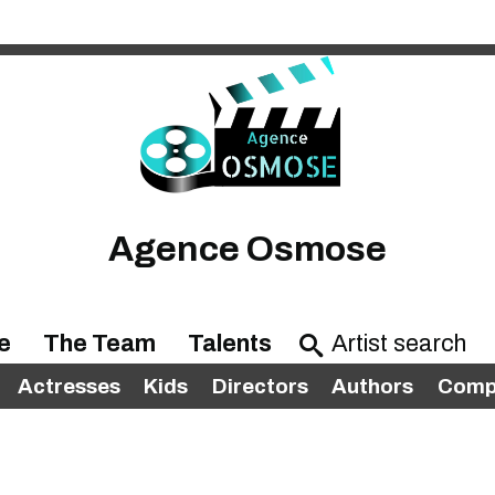
Agence Osmose
e
The Team
Talents
Actresses
Kids
Directors
Authors
Compl