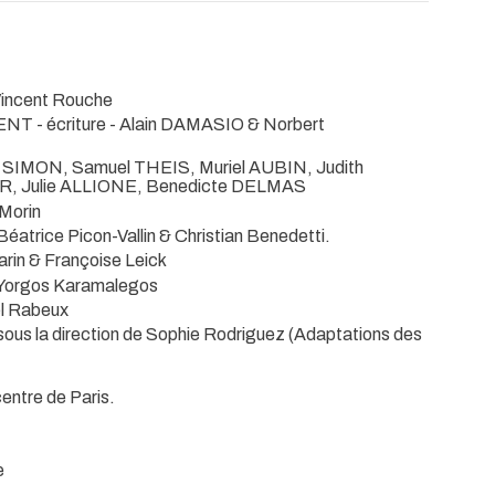
 Vincent Rouche
- écriture - Alain DAMASIO & Norbert
SIMON, Samuel THEIS, Muriel AUBIN, Judith
, Julie ALLIONE, Benedicte DELMAS
 Morin
Béatrice Picon-Vallin & Christian Benedetti.
in & Françoise Leick
c Yorgos Karamalegos
el Rabeux
" sous la direction de Sophie Rodriguez (Adaptations des
entre de Paris.
e