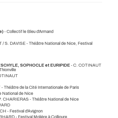
e)
- Collectif le Bleu d'Armand
 / S. DAVISE
- Théâtre National de Nice, Festival
ESCHYLE, SOPHOCLE et EURIPIDE
- C. COTINAUT
hionville
COTINAUT
T
- Théâtre de la Cité Internationale de Paris
e National de Nice
P. CHARIERAS
- Théâtre National de Nice
IVARD
OCH
- Festival d'Avignon
BERHARD
- Festival Molière à Collioure