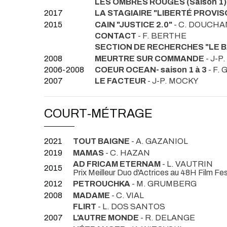
LES OMBRES ROUGES (Saison 1)
2017
LA STAGIAIRE "LIBERTÉ PROVIS
2015
CAIN "JUSTICE 2.0"
- C. DOUCH
CONTACT
- F. BERTHE
SECTION DE RECHERCHES "LE 
2008
MEURTRE SUR COMMANDE
- J-P
2006-2008
COEUR OCEAN- saison 1 à 3
- F.
2007
LE FACTEUR
- J-P. MOCKY
COURT-MÉTRAGE
2021
TOUT BAIGNE
- A. GAZANIOL
2019
MAMAS
- C. HAZAN
AD FRICAM ETERNAM
- L. VAUTRIN
2015
Prix Meilleur Duo d'Actrices au 48H Film Fes
2012
PETROUCHKA
- M. GRUMBERG
2008
MADAME
- C. VIAL
FLIRT
- L. DOS SANTOS
2007
L'AUTRE MONDE
- R. DELANGE