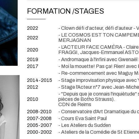
FORMATION /STAGES
2022
- Clown défi d’acteur, défi d’auteur -
- LE COSMOS EST TON CAMPEMENT 
2022
MERJAGNAN
- L’ACTEUR FACE CAMÉRA - Claire 
2020
FRAGGI, Jacques-Emmanuel ASTOR
2019
- Andromaque à l'infini avec Gwenaël
2017
- Moi la mouette! Pas ça! Rien! avec 
- Re-commencement avec Maguy Mar
2014-2015
- Stage improvisation physique ave
2012
- Stage l'Acteur n°7 avec Jean-Mich
- "Depuis que je connais l'inquiètude
2010
pièces de Botho Strauss).
CDN de Reims
2008-2010
- Conservatoire d'Art Dramatique du c
2007-2008
- Cours Eva Saint Paul
2005-2007
- Les Ateliers du Sudden
2000-2002
- Ateliers de la Comédie de St Etienn