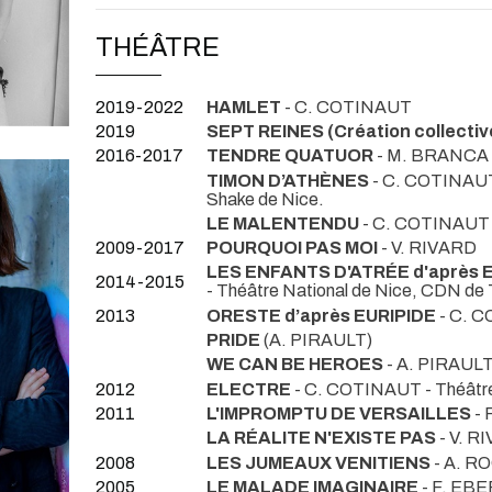
THÉÂTRE
2019-2022
HAMLET
- C. COTINAUT
2019
SEPT REINES (Création collectiv
2016-2017
TENDRE QUATUOR
- M. BRANCA
TIMON D’ATHÈNES
- C. COTINAUT
Shake de Nice.
LE MALENTENDU
- C. COTINAUT
2009-2017
POURQUOI PAS MOI
- V. RIVARD
LES ENFANTS D'ATRÉE d'après 
2014-2015
- Théâtre National de Nice, CDN de T
2013
ORESTE d’après EURIPIDE
- C. 
PRIDE
(A. PIRAULT)
WE CAN BE HEROES
- A. PIRAUL
2012
ELECTRE
- C. COTINAUT
- Théâtr
2011
L'IMPROMPTU DE VERSAILLES
- 
LA RÉALITE N'EXISTE PAS
- V. R
2008
LES JUMEAUX VENITIENS
- A. R
2005
LE MALADE IMAGINAIRE
- F. E