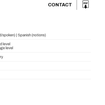
CONTACT
d/spoken) | Spanish (notions)
d level
ge level
ry