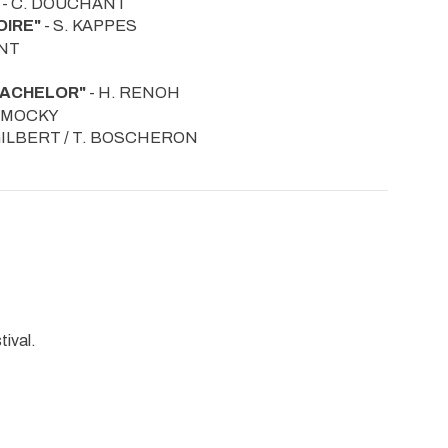
- C. DOUCHANT
OIRE"
- S. KAPPES
ANT
BACHELOR"
- H. RENOH
. MOCKY
 GILBERT / T. BOSCHERON
tival.