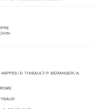
DPRE
ECHIN
. KAPPES / D. THIBAULT/ P. BERANGER / A.
. ROME
THYBAUD