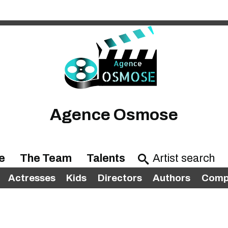
Agence Osmose
e
The Team
Talents
Actresses
Kids
Directors
Authors
Compl