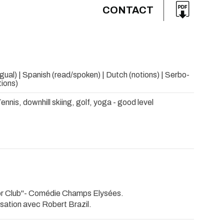
CONTACT
ingual) | Spanish (read/spoken) | Dutch (notions) | Serbo-
tions)
nnis, downhill skiing, golf, yoga - good level
ior Club"- Comédie Champs Elysées.
isation avec Robert Brazil.