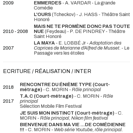
2009
EMMERDES
- A. VARDAR
- La grande
Comédie
L'OURS
(Tcheckov) - J. HASS
- Théâtre Saint
Honoré
MAIS NE TE PROMÈNE DONC PAS TOUTE
2010 - 2008
NUE
(Feydeau) - P. DE PINDREY
- Théâtre
Saint Honoré
LA MAYA
- E. LOBBÉ Jr -
Adaptation des
2007
Caprices de Marianne d'Alfred de Musset.
- Le
Passage vers les étoiles
ECRITURE / RÉALISATION / INTER
RENCONTRE DU ÉNIÈME TYPE (Court-
2018
métrage)
- C. MORIN -
Rôle principal
T.A.C (Court-métrage)
- C. MORIN -
Rôle
2017
principal
Sélection Mobile Film Festival
JE SUIS MON INSTINCT (Court-métrage)
- C.
MORIN -
Rôle principal, Nikon film festival
BIENVENUE DANS MA VIE ...DE COMÉDIENNE
!!!
- C. MORIN -
Web série Youtube, rôle principal.