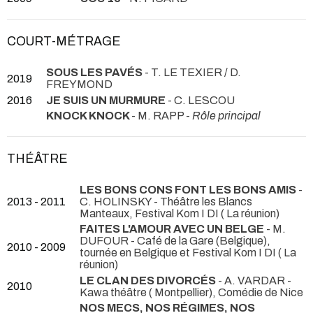
COURT-MÉTRAGE
SOUS LES PAVÉS
- T. LE TEXIER / D.
2019
FREYMOND
2016
JE SUIS UN MURMURE
- C. LESCOU
KNOCK KNOCK
- M. RAPP -
Rôle principal
THÉÂTRE
LES BONS CONS FONT LES BONS AMIS
-
2013 - 2011
C. HOLINSKY
- Théâtre les Blancs
Manteaux, Festival Kom I DI ( La réunion)
FAITES L'AMOUR AVEC UN BELGE
- M.
DUFOUR
- Café de la Gare (Belgique),
2010 - 2009
tournée en Belgique et Festival Kom I DI ( La
réunion)
LE CLAN DES DIVORCÉS
- A. VARDAR
-
2010
Kawa théâtre ( Montpellier), Comédie de Nice
NOS MECS, NOS RÉGIMES, NOS