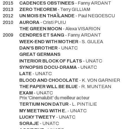
2015
CADENCES OBSTINEES
- Fanny ARDANT
2013
ZERO THEOREM
- Terry GILLIAM
2012
UN MOIS EN THAÏLANDE
- Paul NEGOESCU
2010
AURORA
- Cristi PUIU
THE GREEN MOON
- Alexa VISARION
2009
CENDRES ET SANG
- Fanny ARDANT
WEEK-END WITH MOTHER
- S. GULEA
DAN'S BROTHER
- UNATC
GREAT GERMANS
INTERIOR BLOCK OF FLATS
- UNATC
SYNOPSIS DOCU-DRAMA
- UNATC
LATE
- UNATC
BLOOD AND CHOCOLATE
- K. VON GARNIER
THE PAPER WILL BE BLUE
- R. MUNTEAN
EXAM
- UNATC
Prix 'Cinemalubit' du meilleur acteur
TERTIUM NON DATUR
- L. PINTILIE
MY MEETING WITH E.
- UNATC
LUCKY TWEETY
- UNATC
SORAJE
- UNATC