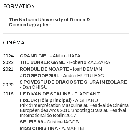
FORMATION
The National University of Drama &
Cinematography
-
CINÉMA
2024
GRAND CIEL
- Akihiro HATA
2022
THE BUNKER GAME
- Roberto ZAZZARA
2021
RONDUL DE NOAPTE
- Iosif DEMIAN
#DOGPOOPGIRL
- Andrei HUTULEAC
9 POVESTU DE DRAGOSTE SI URA IN IZOLARE
2020
- Dan CHISU
2016
LE DIVAN DE STALINE
- F. ARDANT
FIXEUR (rôle principal)
- A.SITARU
Prix d'Interprétation Masculine au Festival de Cinéma
Européen des Arcs 2016 Shooting Stars au Festival
International de Berlin 2017
SELFIE 69
- Cristina IACOB
MISS CHRISTINA
- A.MAFTEI