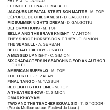
FAT PIG
- C. JUNCU
LEONCE ET LENA
- H. MALAELE
JACQUES LE FATALISTE ET SON MAITRE
- M. TOP
L'ÉPOPÉE DE GHILGAMESH
- D. GALGOTIU
MIDSUMMER NIGHT'S DREAM
- D. GALGOTIU
DEFORMATIONS
- M. TOP
BELLA AND THE BRAVE KNIGHT
- V. ANTON
THEY SHOOT HORSES DON'T THEY
- C. SIMION
THE SEAGULL
- A. SERBAN
BELGRAD TRILOGY
- UNATC
A MESSED UP NIGHT
- C. SIMION
SIX CHARACTERS IN SEARCHING FOR AN AUTHOR
-
L. CIULEI
AMERICAN BUFFALO
- M. TOP
THE TURTLE
- Z. ZALAN
FINAL TANGO
- M. YASSUR
RED LIGHT & HOT LINE
- M. TOP
A THEATRE SHOW
- C. SIMION
OMAR KHAYYAM
TWO AND THE TEACHER EQUAL SIX
- T. ISTODOR -
(Prix du Meilleur acteur: Festival de Licart)