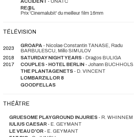
ACCIDENT
- UNATC
RE@L
Prix 'Cinemalubit' du meilleur film 16mm
TÉLÉVISION
GROAPA
- Nicolae Constantin TANASE, Radu
2023
BARBULESCU, Millo SIMULOV
2018
SATURDAY NIGHT YEARS
- Dragos BULIGA
2017
COUPLES - HOTEL BERLIN
- Johann BUCHHOLS
THE PLANTAGENETS
- D. VINCENT
LOMBARZILLOR 8
GOODFELLAS
THÉÂTRE
GRUESOME PLAYGROUND INJURIES
- R. WHINNEM
IULIUS CAESAR
- E. GEYMANT
LE VEAU D'OR
- E. GEYMANT