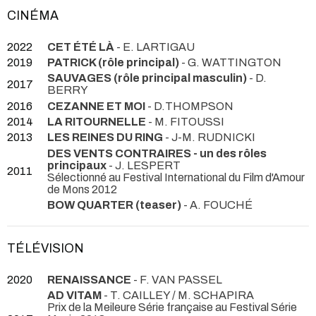
CINÉMA
2022
CET ÉTÉ LÀ
- E. LARTIGAU
2019
PATRICK (rôle principal)
- G. WATTINGTON
SAUVAGES (rôle principal masculin)
- D.
2017
BERRY
2016
CEZANNE ET MOI
- D.THOMPSON
2014
LA RITOURNELLE
- M. FITOUSSI
2013
LES REINES DU RING
- J-M. RUDNICKI
DES VENTS CONTRAIRES - un des rôles
principaux
- J. LESPERT
2011
Sélectionné au Festival International du Film d'Amour
de Mons 2012
BOW QUARTER (teaser)
- A. FOUCHÉ
TÉLÉVISION
2020
RENAISSANCE
- F. VAN PASSEL
AD VITAM
- T. CAILLEY / M. SCHAPIRA
Prix de la Meileure Série française au Festival Série